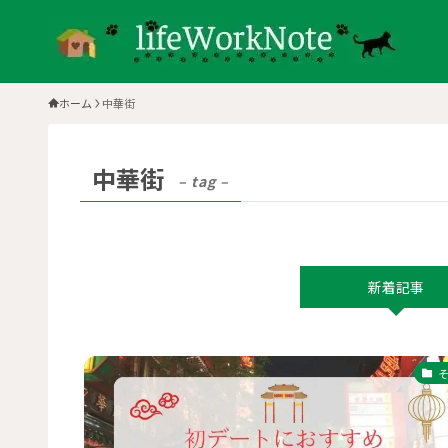
ホーム
中華街
中華街
– tag –
新着記事