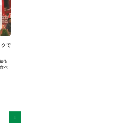
ックで
華街
食べ
1