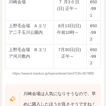
川崎会場
７ 月3 0 日
650
(日) 正午～
-99
1
上野毛会場 A エリ
8月13日(日)
650
ア二子玉川公園内
午前10時～
-99
2
上野毛会場 B エリ
7月30日(日)
650
ア河川敷内
正午～
-99
2
https://www.k-kankou.jp/topics/detail.html?CN=367889
川崎会場は人気になりそうなので、早
めに購入したほうが良さそうですね！