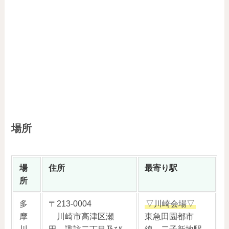
場所
場
住所
最寄り駅
所
多
〒213-0004
▽川崎会場▽
摩
川崎市高津区瀬
東急田園都市