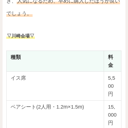
き、
人気になるため、早めに購入したほうが良い
でしょう。
▽川崎会場▽
種類
料
金
イス席
5,5
00
円
ペアシート(2人用・1.2m×1.5m)
15,
000
円