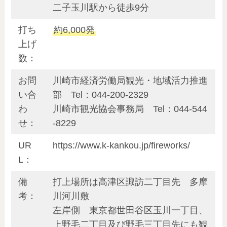
二子玉川駅から徒歩9分
打ち
約6,000発
上げ
数：
お問
川崎市経済労働局観光・地域活力推進
い合
部 Tel：044-200-2329
わ
川崎市観光協会事務局 Tel：044-544
せ：
-8229
UR
https://www.k-kankou.jp/fireworks/
L：
備
打上場所は高津区諏訪二丁目先 多摩
考：
川河川敷
左岸側 東京都世田谷区玉川一丁目、
上野毛二丁目及び野毛三丁目先にも観