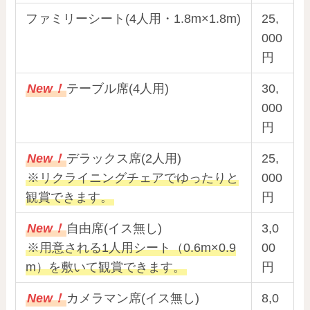
ファミリーシート(4人用・1.8m×1.8m)
25,
000
円
New！
テーブル席(4人用)
30,
000
円
New！
デラックス席(2人用)
25,
※リクライニングチェアでゆったりと
000
観賞できます。
円
New！
自由席(イス無し)
3,0
※用意される1人用シート（0.6m×0.9
00
m）を敷いて観賞できます。
円
New！
カメラマン席(イス無し)
8,0