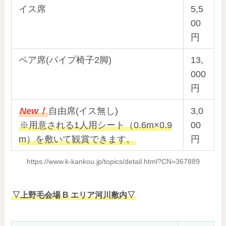
イス席
5,5
00
円
ペア席(パイプ椅子2脚)
13,
000
円
New！
自由席(イス無し)
3,0
※用意される1人用シート（0.6m×0.9
00
m）を敷いて観賞できます。
円
https://www.k-kankou.jp/topics/detail.html?CN=367889
▽上野毛会場 B エリア河川敷内▽