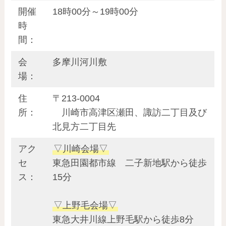
開催
18時00分～19時00分
時
間：
会
多摩川河川敷
場：
住
〒213-0004
所：
川崎市高津区瀬田、諏訪二丁目及び
北見方二丁目先
アク
▽川崎会場▽
セ
東急田園都市線 二子新地駅から徒歩
ス：
15分
▽上野毛会場▽
東急大井川線上野毛駅から徒歩8分