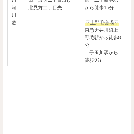
川
田、諏訪二丁目及び
線 二子新地駅
河
北見方二丁目先
から徒歩15分
川
敷
▽上野毛会場▽
東急大井川線上
野毛駅から徒歩8
分
二子玉川駅から
徒歩9分